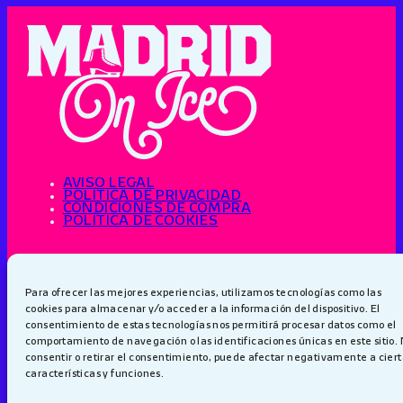
AVISO LEGAL
POLÍTICA DE PRIVACIDAD
CONDICIONES DE COMPRA
POLÍTICA DE COOKIES
LES CASTIZOS
MICKEY PAVON
O
CARLOS JEAN
ÓSCAR 
Para ofrecer las mejores experiencias, utilizamos tecnologías como las
HASTA LA PRÓXIMA EDICIÓN
EXPERIENCIAS Y SHOWS
cookies para almacenar y/o acceder a la información del dispositivo. El
MÚSICA
consentimiento de estas tecnologías nos permitirá procesar datos como el
GASTRONOMÍA
comportamiento de navegación o las identificaciones únicas en este sitio.
CÓMO LLEGAR
consentir o retirar el consentimiento, puede afectar negativamente a cier
PREGUNTAS FRECUENTES
NOTA DE PRENSA
características y funciones.
PARTNERS
DEVOLUCIONES